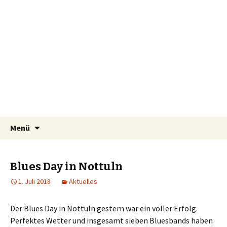
Finest Live Music
Blueshifters
Zum
Suchen
Menü
Inhalt
nach:
springen
Blues Day in Nottuln
1. Juli 2018
Aktuelles
Der Blues Day in Nottuln gestern war ein voller Erfolg.
Perfektes Wetter und insgesamt sieben Bluesbands haben