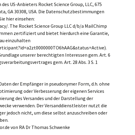
 des US-Anbieters Rocket Science Group, LLC, 675
nta, GA 30308, USA. Die Datenschutzbestimmungen
ie hier einsehen:
acy/. The Rocket Science Group LLC d/b/a MailChimp
mmen zertifiziert und bietet hierdurch eine Garantie,
au einzuhalten
articipant?id=a2zt0000000TO6hAAG&status=Active).
Grundlage unserer berechtigten Interessen gem. Art. 6
agsverarbeitungsvertrages gem. Art. 28 Abs. 3 S. 1
 Daten der Empfänger in pseudonymer Form, d.h. ohne
ptimierung oder Verbesserung der eigenen Services
mierung des Versandes und der Darstellung der
Zwecke verwenden. Der Versanddienstleister nutzt die
r jedoch nicht, um diese selbst anzuschreiben oder
ben.
tor.de von RA Dr Thomas Schwenke