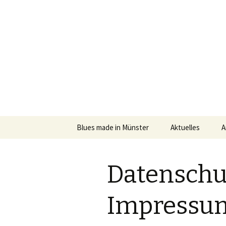
Finest Live Music
Blueshifte
Zum
Blues made in Münster
Aktuelles
A
Inhalt
springen
Datenschu
Impressu